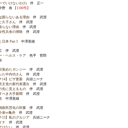
でいけないか(1)
伴 正一
野 有
【1100号】
は困らないある理由
伴 武澄
と久子さん
伴 武澄
殴らない理由
伴 武澄
女性兵舎の掃除
伴 武澄
 Part 3
中澤英雄
立
伴 武澄
ー・ヘルス・ケア
色平 哲郎
有
目覚めたガンジー
伴 武澄
った中内功さん
伴 武澄
14】ビザ更新
兵頭ニーナ
民主党の新代表選出
伴 武澄
の先に見えるもの
伴 武澄
すべき大手新聞
伴 武澄
性
中澤英雄
郵政民営化の対案
伴 武澄
泉vs亀井
伴 武澄
13】私のグルジア
兵頭ニーナ
イナ
伴 武澄
ではない
伴 武澄