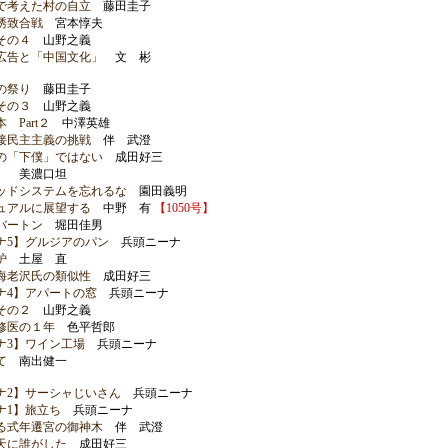
で考えた村の自立
藤田圭子
誘致合戦
宮本惇夫
その４
山野之義
広告と「中国文化」
文 彬
の祭り
藤田圭子
その３
山野之義
Part２
中澤英雄
接民主主義の挑戦
伴 武澄
の「下僕」ではない
成田好三
」
美濃口坦
ッドシステムを忘れるな
園田義明
ュアルに展望する
中野 有
【1050号】
バートン
堀田佳男
ナ5】グルジアのパン
兵頭ニーナ
炉
土屋 直
海老沢氏の類似性
成田好三
ナ4】アパートの窓
兵頭ニーナ
その２
山野之義
修医の１年
色平哲郎
ナ3】ワイン工場
兵頭ニーナ
て
南出健一
ナ2】サーシャじいさん
兵頭ニーナ
ナ1】旅立ち
兵頭ニーナ
る式年遷宮の御神木
伴 武澄
天に誰がした
成田好三