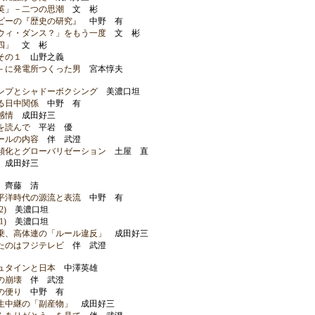
英」－二つの思潮
文 彬
ビーの『歴史の研究』
中野 有
ウィ・ダンス？」をもう一度
文 彬
四」
文 彬
その１
山野之義
－に発電所つくった男
宮本惇夫
ンプとシャドーボクシング
美濃口坦
る日中関係
中野 有
感情
成田好三
を読んで
平岩 優
ールの内容
伴 武澄
傾化とグローバリゼーション
土屋 直
成田好三
齊藤 清
平洋時代の源流と表流
中野 有
)
美濃口坦
)
美濃口坦
乗、高体連の「ルール違反」
成田好三
たのはフジテレビ
伴 武澄
ュタインと日本
中澤英雄
の崩壊
伴 武澄
の便り
中野 有
生中継の「副産物」
成田好三