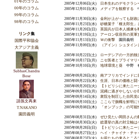
01年のコラム
2005年12月06日(火)
日本生れのデモクラシー
00年のコラム
2005年12月01日(木)
メディアを観察する
中
99年のコラム
2005年11月30日(水)
金利が上がっても財政
98年のコラム
2005年11月23日(水)
砂糖菓子「榧太郎生」
2005年11月20日(日)
英国兵が日本人捕虜を
リンク
集
2005年11月19日(土)
アーロン収容所の英軍
2005年11月13日(日)
Ｗの衝撃
園田義明
国際平和協会
2005年11月09日(水)
（アイン）シュタインと日本
大アジア主義
2005年10月22日(土)
ローデシアの一方的独
2005年10月17日(月)
ニセ医者とプライマリ
2005年10月10日(月)
地球環境と葵
中野 
SubhasChandra
2005年09月28日(水)
南アフリカでインドに
Bose
2005年09月22日(木)
生涯、日本の価格と闘
2005年09月20日(火)
【トビリシに来たニーナ
2005年09月19日(月)
泥縄に過ぎやしないか
2005年09月14日(水)
衆院を制圧した自民党
請孫文再来
2005年09月10日(土)
ここらで旗幟を鮮明に
2005年09月08日(木)
「オンブック」の可能
T.NAKANO
園田義明
2005年08月31日(水)
ぜひ見たい岡田さんの
2005年08月30日(火)
総選挙の真の対立軸は小
2005年08月28日(日)
【トビリシに来たニーナ
2005年08月27日(土)
ヘイ・チャイナ・チャ
2005年08月23日(火)
お前たちの来るところ