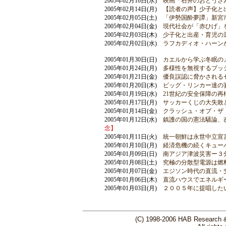
2005年02月16日(水)
映画「石井のおとうさ
2005年02月14日(月)
【読者の声】少子化と
2005年02月05日(土)
「伊勢国酔夢譚」新宮
2005年02月04日(金)
現代社会が「赤ひげ」
2005年02月03日(木)
少子化と出産・育児の
2005年02月02日(水)
ラフカディオ・ハーン
2005年01月30日(日)
カエルから学ぶ冬眠の
2005年01月24日(月)
多様性を無視するブッ
2005年01月21日(金)
優良誤認に脅かされる
2005年01月20日(木)
ビッグ・リンカー達の宴
2005年01月19日(水)
21世紀の安全保障の再
2005年01月17日(月)
サッカーくじの大失敗
2005年01月14日(金)
クラッシュ・オブ・ザ
2005年01月12日(水)
鎮護の国の憲法騒論、
念】
2005年01月11日(火)
統一朝鮮は永世中立宣
2005年01月10日(月)
経済危機の続くキュー
2005年01月09日(日)
南アジア津波災害ー３
2005年01月08日(土)
究極の分散型電源は燃
2005年01月07日(金)
エジソン時代の直流・
2005年01月06日(木)
直流ハウスでエネルギ
2005年01月03日(月)
２００５年に提唱した
(C) 1998-2006 HAB Research & 