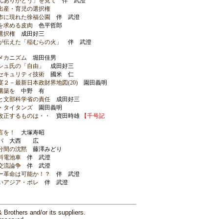
んありがとう」を見て
伴 武澄
出産・育児の選択権
市に現れた徐福公園
伴 武澄
を求める皮肉
色平哲郎
選択権
成田好三
が伝えた「稲むらの火」
伴 武澄
メカニズム
堀田佳男
シュ氏の「自由」
成田好三
セキュリティ技術
國米 仁
２－最新日本政財界地図(20)
園田義明
構築を
中野 有
と文部科学省の責任
成田好三
・タイタンズ
園田義明
改正するものは・・
寶田時雄
【千号記
言を！
大塚寿昭
バ
大西 広
分間の沈黙
藤澤みどり
料電池車
伴 武澄
交流論争
伴 武澄
ー革命は可能か！？
伴 武澄
いアジア・ボレ
伴 武澄
Brothers and/or its suppliers.