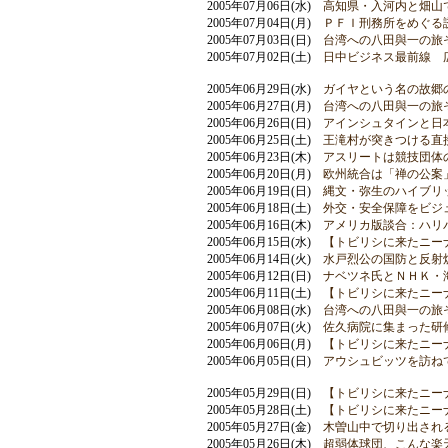
2005年07月06日(水)
高知県・入河内と畑山
2005年07月04日(月)
ＰＦＩ刑務所をめぐる
2005年07月03日(日)
台湾への八田與一の旅
2005年07月02日(土)
日中ビジネス最前線 
2005年06月29日(水)
ガイヤという名の故郷
2005年06月27日(月)
台湾への八田與一の旅
2005年06月26日(日)
アインシュタインと日本 
2005年06月25日(土)
王滝村が突きつける直
2005年06月23日(木)
アスリートは競技団体
2005年06月20日(月)
欧州統合は「禅の公案
2005年06月19日(日)
縄文・弥生のハイブリ
2005年06月18日(土)
外交・安全保障をビジ
2005年06月16日(木)
アメリカ版談合：ハリ
2005年06月15日(水)
【トビリシに来たニー
2005年06月14日(火)
水戸烈公の国防と反射
2005年06月12日(日)
ナベツネ氏とＮＨＫ・
2005年06月11日(土)
【トビリシに来たニー
2005年06月08日(水)
台湾への八田與一の旅
2005年06月07日(火)
佐久病院に集まった研
2005年06月06日(月)
【トビリシに来たニー
2005年06月05日(日)
アウシュビッツを訪ね
2005年05月29日(日)
【トビリシに来たニー
2005年05月28日(土)
【トビリシに来たニー
2005年05月27日(金)
木曽山中で切り出され
2005年05月26日(木)
超弱体球団、こんな楽