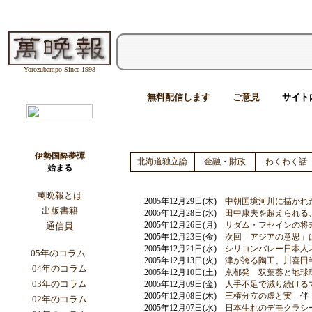
Yorozubampo Since 1998
無料配信します
ご意見
サイト
伊勢国酔夢譚
北海道独立論
金融・財政
わくわく話
始まる
萬晩報とは
2005年12月29日(木)
中朝国境河川に描かれ
出版書籍
2005年12月28日(水)
田中康夫を超えられる
2005年12月26日(月)
サダム・フセインの将
通信員
2005年12月23日(金)
次回「アジアの意思」
2005年12月21日(水)
シリコンバレー日本人
05年のコラム
2005年12月13日(火)
津が誇る陶工、川喜田
04年のコラム
2005年12月10日(土)
京都発 双葉葵と地球
03年のコラム
2005年12月09日(金)
人手不足で減り続ける
2005年12月08日(木)
三権分立の虚と実
伴
02年のコラム
2005年12月07日(水)
日本生れのデモクラシー