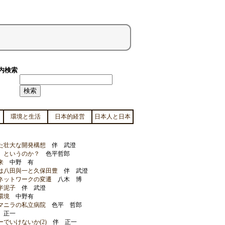
内検索
環境と生活
日本的経営
日本人と日本
た壮大な開発構想
伴 武澄
、というのか？
色平哲郎
来
中野 有
は八田與一と久保田豊
伴 武澄
ネットワークの変遷
八木 博
半泥子
伴 武澄
環境
中野有
マニラの私立病院
色平 哲郎
 正一
でいけないか(2)
伴 正一