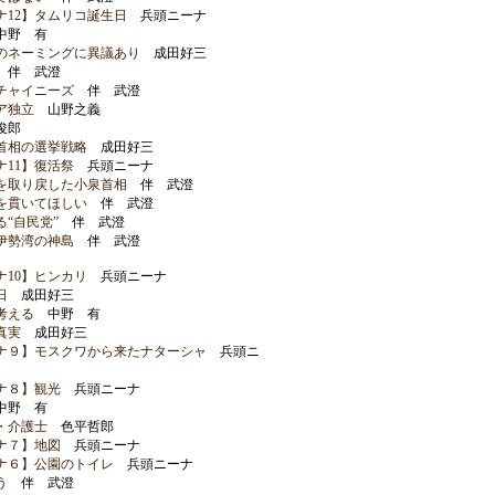
ナ12】タムリコ誕生日
兵頭ニーナ
野 有
のネーミングに異議あり
成田好三
伴 武澄
チャイニーズ
伴 武澄
ア独立
山野之義
俊郎
首相の選挙戦略
成田好三
11】復活祭
兵頭ニーナ
を取り戻した小泉首相
伴 武澄
を貫いてほしい
伴 武澄
“自民党”
伴 武澄
伊勢湾の神島
伴 武澄
10】ヒンカリ
兵頭ニーナ
日
成田好三
考える
中野 有
真実
成田好三
ナ９】モスクワから来たナターシャ
兵頭ニ
ナ８】観光
兵頭ニーナ
野 有
・介護士
色平哲郎
ナ７】地図
兵頭ニーナ
ナ６】公園のトイレ
兵頭ニーナ
う
伴 武澄