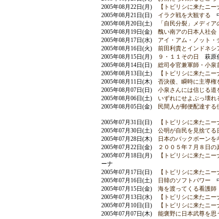
2005年08月22日(月)
【トビリシに来たニー
2005年08月21日(日)
イラク戦を大観する
中
2005年08月20日(土)
「自民分裂」メディア
2005年08月19日(金)
醜い南アの日本人社会
2005年08月17日(水)
アイ・アム・ノット・
2005年08月16日(火)
前田利貴とインドネシ
2005年08月15日(月)
９・１１その日
萩原
2005年08月14日(日)
総司令官兼軍師・小泉
2005年08月13日(土)
【トビリシに来たニーナ
2005年08月11日(木)
否決後、瞬時に主導権
2005年08月07日(日)
小泉さんには信じる道
2005年08月06日(土)
いずれにせよぶっ壊れる
2005年08月05日(金)
民間人が郵便配達する
2005年07月31日(日)
【トビリシに来たニーナ
2005年07月30日(土)
公明が自民を見捨てる
2005年07月28日(木)
日本のバックボーンを
2005年07月22日(金)
２００５年７月８日の
2005年07月18日(月)
【トビリシに来たニー
ーナ
2005年07月17日(日)
【トビリシに来たニー
2005年07月16日(土)
日韓のソフトパワー
中
2005年07月15日(金)
海を渡ってくる看護師
2005年07月13日(水)
【トビリシに来たニー
2005年07月10日(日)
【トビリシに来たニー
2005年07月07日(木)
能褒野に日本武尊を思