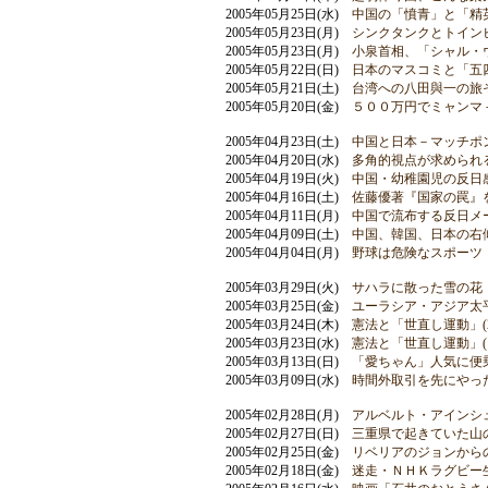
2005年05月25日(水)
中国の「憤青」と「精
2005年05月23日(月)
シンクタンクとトイン
2005年05月23日(月)
小泉首相、「シャル・
2005年05月22日(日)
日本のマスコミと「五
2005年05月21日(土)
台湾への八田與一の旅
2005年05月20日(金)
５００万円でミャンマ
2005年04月23日(土)
中国と日本－マッチポ
2005年04月20日(水)
多角的視点が求められ
2005年04月19日(火)
中国・幼稚園児の反日
2005年04月16日(土)
佐藤優著『国家の罠』
2005年04月11日(月)
中国で流布する反日メ
2005年04月09日(土)
中国、韓国、日本の右
2005年04月04日(月)
野球は危険なスポーツ
2005年03月29日(火)
サハラに散った雪の花
2005年03月25日(金)
ユーラシア・アジア太
2005年03月24日(木)
憲法と「世直し運動」(2
2005年03月23日(水)
憲法と「世直し運動」(1
2005年03月13日(日)
「愛ちゃん」人気に便
2005年03月09日(水)
時間外取引を先にやっ
2005年02月28日(月)
アルベルト・アインシ
2005年02月27日(日)
三重県で起きていた山
2005年02月25日(金)
リベリアのジョンから
2005年02月18日(金)
迷走・ＮＨＫラグビー