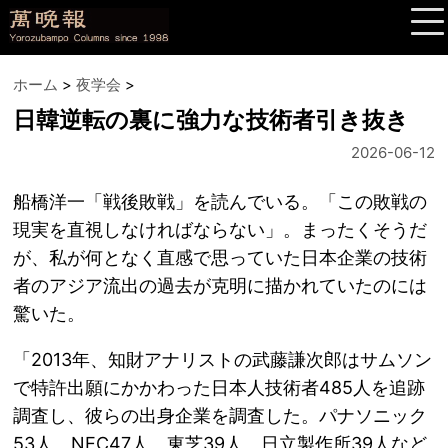
ホーム
>
夜学会
>
日韓逆転の裏に強力な技術者引き抜き
2026-06-12
船橋洋一「戦後敗戦」を読んでいる。「この敗戦の
現実を直視しなければならない」。まったくそうだ
が、私が何となく直感で思っていた日本企業の技術
者のアジア流出の過去が克明に描かれていたのには
驚いた。
「2013年、知財アナリストの武藤謙次郎はサムソン
で特許出願にかかわった日本人技術者485人を追跡
調査し、彼らの出身企業を調査した。パナソニック
53人、NEC47人、東芝39人、日立製作所39人など