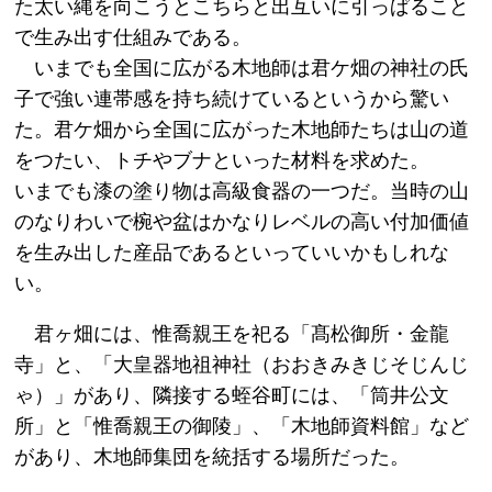
た太い縄を向こうとこちらと出互いに引っぱること
で生み出す仕組みである。
いまでも全国に広がる木地師は君ケ畑の神社の氏
子で強い連帯感を持ち続けているというから驚い
た。君ケ畑から全国に広がった木地師たちは山の道
をつたい、トチやブナといった材料を求めた。
いまでも漆の塗り物は高級食器の一つだ。当時の山
のなりわいで椀や盆はかなりレベルの高い付加価値
を生み出した産品であるといっていいかもしれな
い。
君ヶ畑には、惟喬親王を祀る「髙松御所・金龍
寺」と、「大皇器地祖神社（おおきみきじそじんじ
ゃ）」があり、隣接する蛭谷町には、「筒井公文
所」と「惟喬親王の御陵」、「木地師資料館」など
があり、木地師集団を統括する場所だった。