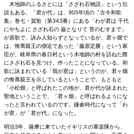
木地師のふるさとには「さざれ石物語」という伝
説もある。「君が代」は、905年頃の『古今和歌
集』巻七・賀歌（第343番）にある「わが君は 千代
にやちよに さざれ石の 巌となりて 苔のむすまで」
が原歌で、詠み人知らずとなっているが、君ヶ畑で
は、惟喬親王の側近であった「藤原定勝」という家
臣が、岐阜県の春日村という木地師の村を訪ねた際
にさざれ石を見つけ、作ったことになっている。和
歌に詠まれている「我が君は」というのが、君ヶ畑
の惟喬親王を示しているということで、もともと
「小松畑」と呼ばれたこの地が、君が代が詠まれた
聖地ということで、「君ヶ畑」と呼ばれるようにな
ったと言われているのです。鎌倉時代になって「わ
が君」が「君が代」になった。
明治3年、薩摩に来ていたイギリスの軍楽隊から、