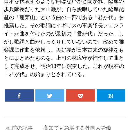
日本を代表するような曲はないかと聞かれ、薩摩の
歩兵隊長だった大山巌が、自ら愛唱していた薩摩琵
琶の「蓬莱山」という曲の一部である「君が代」を
推薦した。その歌詞にイギリスの軍楽隊長フェンラ
イトが曲を付けたのが最初の「君が代」だった。し
かし歌詞と曲がしっくりしていないので、改めて雅
楽課に作曲を依頼し、奥好義が日本古来の旋律をも
とにまとめたものを、上司の林広守が補作して曲と
して完成させ、明治13年に演奏した。これが現在の
「君が代」の始まりとされている。
≪ 前の記事 高知でも急増する外国人労働