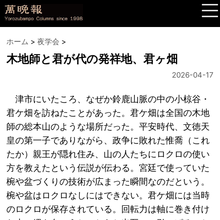
ホーム
>
夜学会
>
木地師と君が代の発祥地、君ヶ畑
2026-04-17
津市にいたころ、なぜか鈴鹿山脈の中の小椋谷・
君ケ畑を訪ねたことがあった。君ケ畑は全国の木地
師の総本山のような場所だった。平安時代、文徳天
皇の第一子でありながら、政争に敗れた惟喬（これ
たか）親王が隠れ住み、山の人たちにロクロの使い
方を教えたという伝説が伝わる。宮廷で使っていた
椀や盆づくりの技術が広まった瞬間なのだという。
椀や盆はロクロなしにはできない。君ケ畑には当時
のロクロが保存されている。回転力は軸に巻き付け