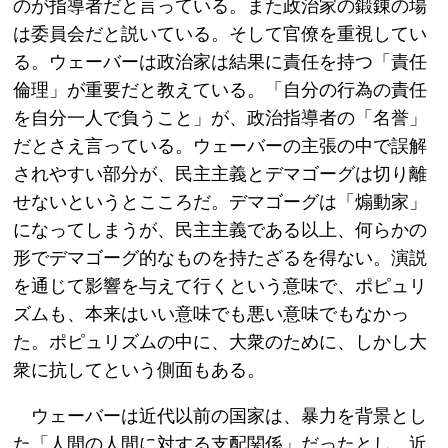
のが指導者だと言っている。また政治家の鍛錬の場
は委員会だと説いている。そして官僚を重視してい
る。ウェーバーは政治家は結果に責任を持つ「責任
倫理」が重要だと教えている。「自分の行為の責任
を自分一人で負うこと」が、政治指導者の「名誉」
だとさえ言っている。ウェーバーの主張の中で誤解
されやすい部分が、民主主義とデマゴーグは切り離
せないというとこころだ。デマゴーグは「煽動家」
になってしまうが、民主主義である以上、何らかの
形でデマゴーグ的なものを持たざるを得ない。演説
を通じて影響を与えて行くという意味で、ポピュリ
ズムも、本来はいい意味でも悪い意味でもなかっ
た。ポピュリズムの中に、大衆のために、しかし大
衆に抗してという側面もある。
ウェーバーは近代以前の国家は、暴力を背景とし
た「人間の人間に対する支配関係」だったとし、近