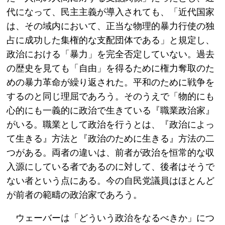
代になって、民主主義が導入されても、「近代国家
は、その域内において、正当な物理的暴力行使の独
占に成功した集権的な支配団体である」と規定し、
政治における「暴力」を完全否定していない。過去
の歴史を見ても「自由」を得るために権力奪取のた
めの暴力革命が繰り返された。平和のために戦争を
するのと同じ理屈であろう。そのうえで「物的にも
心的にも一義的に政治で生きている『職業政治家』
がいる。職業として政治を行うとは、『政治によっ
て生きる』方法と『政治のために生きる』方法の二
つがある。両者の違いは、前者が政治を恒常的な収
入源にしている者であるのに対して、後者はそうで
ない者という点にある。今の自民党議員はほとんど
が前者の範疇の政治家であろう。
ウェーバーは「どういう政治をなるべきか」につ