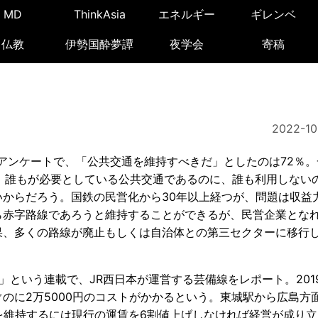
MD
ThinkAsia
エネルギー
ギレンベ
仏教
伊勢国酔夢譚
夜学会
寄稿
2022-10
アンケートで、「公共交通を維持すべきだ」としたのは72％。
。誰もが必要としている公共交通であるのに、誰も利用しない
からだろう。国鉄の民営化から30年以上経つが、問題は収益
ら赤字路線であろうと維持することができるが、民営企業とな
果、多くの路線が廃止もしくは自治体との第三セクターに移行
という連載で、JR西日本が運営する芸備線をレポート。201
稼ぐのに2万5000円のコストがかかるという。東城駅から広島方
を維持するには現行の運賃を6割値上げしなければ経営が成り立