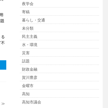
夜学会
寄稿
用
暮らし・交通
問題
未分類
民主主義
きる
ど不
水・環境
災害
話題
財政金融
賀川豊彦
金曜市
高知
高知市議会
 ≫