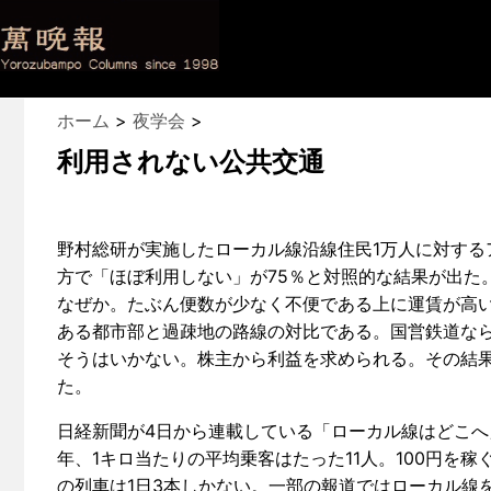
ホーム
>
夜学会
>
利用されない公共交通
野村総研が実施したローカル線沿線住民1万人に対する
方で「ほぼ利用しない」が75％と対照的な結果が出た
なぜか。たぶん便数が少なく不便である上に運賃が高い
ある都市部と過疎地の路線の対比である。国営鉄道な
そうはいかない。株主から利益を求められる。その結
た。
日経新聞が4日から連載している「ローカル線はどこへ」
年、1キロ当たりの平均乗客はたった11人。100円を
の列車は1日3本しかない。一部の報道ではローカル線