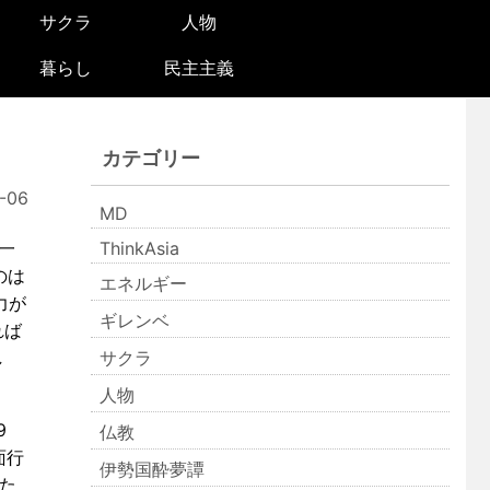
サクラ
人物
暮らし
民主主義
カテゴリー
-06
MD
一
ThinkAsia
のは
エネルギー
力が
ギレンベ
れば
し
サクラ
人物
9
仏教
面行
伊勢国酔夢譚
た