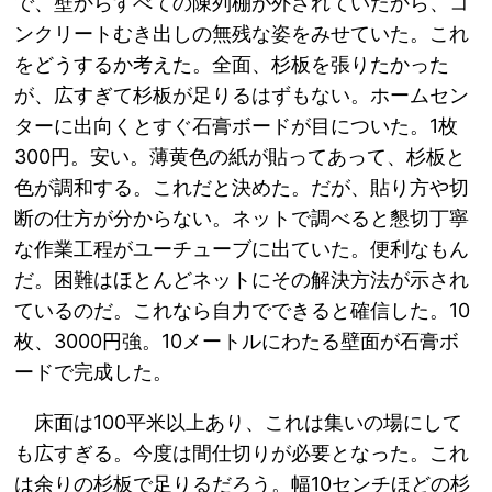
で、壁からすべての陳列棚が外されていたから、コ
ンクリートむき出しの無残な姿をみせていた。これ
をどうするか考えた。全面、杉板を張りたかった
が、広すぎて杉板が足りるはずもない。ホームセン
ターに出向くとすぐ石膏ボードが目についた。1枚
300円。安い。薄黄色の紙が貼ってあって、杉板と
色が調和する。これだと決めた。だが、貼り方や切
断の仕方が分からない。ネットで調べると懇切丁寧
な作業工程がユーチューブに出ていた。便利なもん
だ。困難はほとんどネットにその解決方法が示され
ているのだ。これなら自力でできると確信した。10
枚、3000円強。10メートルにわたる壁面が石膏ボ
ードで完成した。
床面は100平米以上あり、これは集いの場にして
も広すぎる。今度は間仕切りが必要となった。これ
は余りの杉板で足りるだろう。幅10センチほどの杉