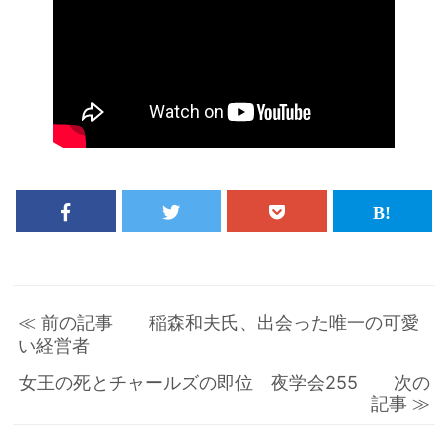
≪ 前の記事 稲森和夫氏、出会った唯一の可愛
い経営者
女王の死とチャールズの即位 夜学会255 次の
記事 ≫