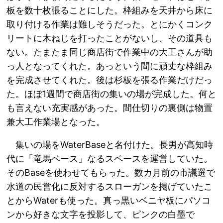
板を数十枚張ることにした。枠組みを天井から床に
取り付ける作業は難しそうだった。とにかくコンク
リートに木ねじを打ったことがないし、その道具も
ない。たまたま同じ商店街で作業中の大工さんが助
っ人となってくれた。あっという間に頑丈な枠組み
を完成させてくれた。後は杉板を張る作業だけだっ
た。ほぼ1週間で商店街の集いの場が完成した。何と
も言えない充実感があった。間仕切りの裏側は物置
兼大工作業場となった。
集いの場をWaterBaseと名付けた。長男が高知時
代に「竜馬ベース」なるスペースを運営していた。
そのBaseを使わせてもらった。数カ月前の市議選で
水道の民営化に反対するスローガンを掲げていたこ
とからWaterも使った。真っ黒いベニヤ板にパソコ
ンから好きな文字を投影して、ピンクの白墨で