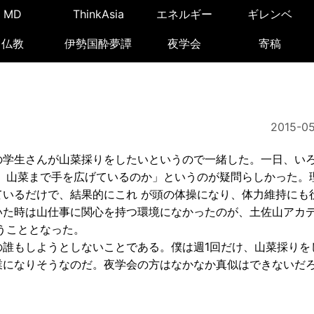
MD
ThinkAsia
エネルギー
ギレンベ
仏教
伊勢国酔夢譚
夜学会
寄稿
2015-05
学生さんが山菜採りをしたいというので一緒した。一日、い
、山菜まで手を広げているのか」というのが疑問らしかった。
いるだけで、結果的にこれ が頭の体操になり、体力維持にも
いた時は山仕事に関心を持つ環境になかったのが、土佐山アカ
うこととなった。
誰もしようとしないことである。僕は週1回だけ、山菜採りを
業になりそうなのだ。夜学会の方はなかなか真似はできないだ