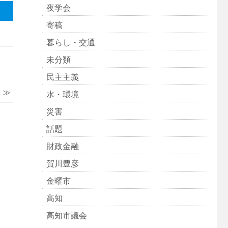
夜学会
寄稿
暮らし・交通
未分類
民主主義
 ≫
水・環境
災害
話題
財政金融
賀川豊彦
金曜市
高知
高知市議会