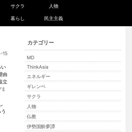
サクラ
人物
暮らし
民主主義
カテゴリー
-15
MD
ろい
ThinkAsia
理由
エネルギー
役立
ギレンベ
デミ
サクラ
し
人物
ろう
仏教
伊勢国酔夢譚