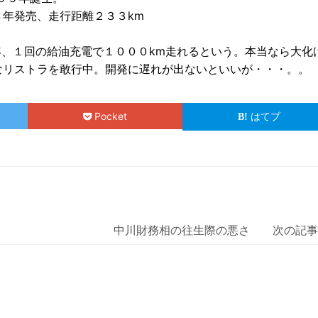
年発売、走行距離２３３km
０年、１回の給油充電で１０００km走れるという。本当なら大化
なリストラを敢行中。開発に遅れが出ないといいが・・・。。
Pocket
はてブ
中川財務相の往生際の悪さ 次の記事