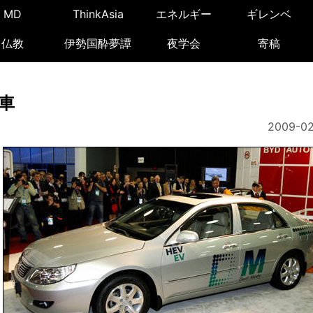
MD
ThinkAsia
エネルギー
ギレンベ
仏教
伊勢国酔夢譚
夜学会
寄稿
車
2009-02