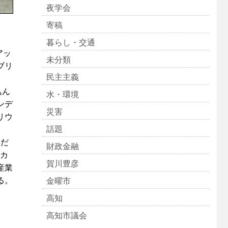
夜学会
寄稿
暮らし・交通
アッ
未分類
ブリ
民主主義
込ん
水・環境
ンデ
災害
リウ
話題
準だ
財政金融
ーカ
賀川豊彦
産業
る。
金曜市
高知
高知市議会