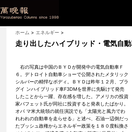
ホーム
>
エネルギー
>
走り出したハイブリッド・電気自動
右の写真は中国のＢＹＤが開発中の電気自動車Ｆ
６。デトロイト自動車ショーで公開されたメタリック
シルバーの精悍なボディ。ＢＹＤは昨年１２月、プラ
グイ ンハイブリッド車F3DMを世界に先駆けて発売
したことから一躍、存在感を増した。アメリカの投資
家バフェット氏が同社に投資すると発表したばかり。
オバ マ米大統領の就任演説でも「太陽光と風力でわ
れわれの自動車を走らせる」と述べ、石油一辺倒だっ
たブッシュ政権からエネルギー政策を１８０度転換さ