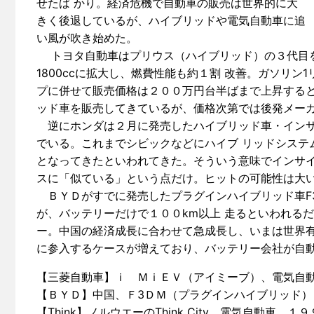
せたば かり。経済危機で自動車の販売は世界的に大
きく後退しているが、ハイブリッドや電気自動車に追
い風が吹き始めた。
トヨタ自動車はプリウス（ハイブリッド）の３代目を５
1800ccに拡大し、燃費性能も約１割 改善。ガソリン
プに併せて販売価格は２００万円台半ばまで上昇すると
ッド車を販売してきているが、価格次第では後発メー
逆にホンダは２月に発売したハイブリッド車・インサ
でいる。これまでシビックなどにハイブ リッドシステ
となってきたといわれてきた。そういう意味でインサイ
スに「似ている」という点だけ。ヒットの可能性は大
ＢＹＤがすでに発売したプラグインハイブリッド車F
が、バッテリーだけで１００km以上 走るといわれる
ー。中国の経済成長に合わせて急成長し、いまは世界有
に参入するケースが増えており、バッテリー会社が自動
【三菱自動車】ｉ ＭｉＥＶ（アイミーブ）、電気自
【ＢＹＤ】中国、Ｆ3ＤＭ（プラグインハイブリッド）
【Think】ノルウエーのThink City、電気自動車、