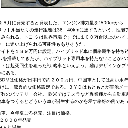
月に発売すると発表した。エンジン排気量を1500ccから
1リットル当たりの走行距離は36―40kmに達するという。性能
みられる。トヨ タは世界市場ですでに１００万台以上のハイ
カーに追い上げられる可能性もありそうだ。
イトを１８９万円に設定、ハイブリッド車に価格競争を持ち
ムを搭載してきたが、ハイブリッド専用車を持たないことがハ
トは起死回生を狙った戦 略車といえよう。難はデザインがプ
いにある。
3DMは価格が日本円で約２００万円。中国車としては高い水
だけに、驚異的な価格設定である。ＢＹＤはもともとが電池メ
数のバッテリー会社。 欧米ではテスラなど異業種から自動車
車をつくるとどういう車が誕生するのかを示す格好の例であ 
動車、今年夏ごろ発売、注目は価格。
２００８年発売
１９９９年誕生。