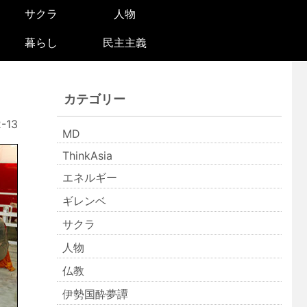
サクラ
人物
暮らし
民主主義
カテゴリー
-13
MD
ThinkAsia
エネルギー
ギレンベ
サクラ
人物
仏教
伊勢国酔夢譚