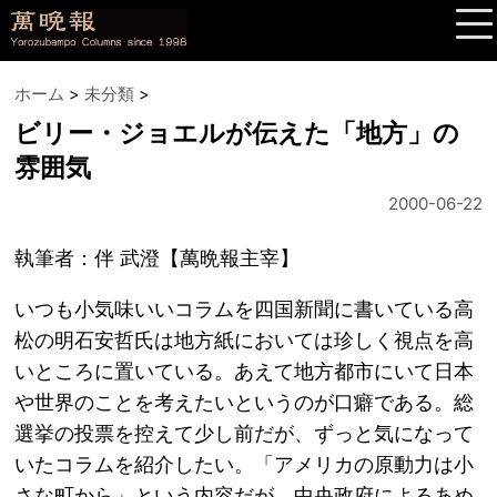
ホーム
>
未分類
>
ビリー・ジョエルが伝えた「地方」の
雰囲気
2000-06-22
執筆者：伴 武澄【萬晩報主宰】
いつも小気味いいコラムを四国新聞に書いている高
松の明石安哲氏は地方紙においては珍しく視点を高
いところに置いている。あえて地方都市にいて日本
や世界のことを考えたいというのが口癖である。総
選挙の投票を控えて少し前だが、ずっと気になって
いたコラムを紹介したい。「アメリカの原動力は小
さな町から」という内容だが、中央政府によるあめ