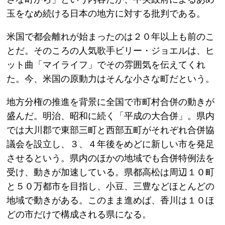
玉をなめ続ける日本の地方に対する批判である。
米国で都会離れが始まったのは２０年以上も前のこ
とだ。そのころの人気歌手ビリー・ジョエルは、ヒ
ット曲「マイライフ」でその雰囲気を伝えてくれ
た。今、米国の原動力はそんな小さな町だという。
地方分権の推進を背景に全国で市町村合併の動きが
盛んだ。明治、昭和に続く「平成の大合併」。県内
では大川郡で東部三町と西部五町がそれぞれ合併協
議会を設立し、３、４年後をめどに新しい市を発足
させるという。県内のほかの地域でも合併特例法を
受け、動きが加速している。県都高松は周辺１０町
と５０万都市を目指し、小豆、三豊などほとんどの
地域で動きがある。このまま進めば、香川は１０ほ
どの市だけで構成される県になる。