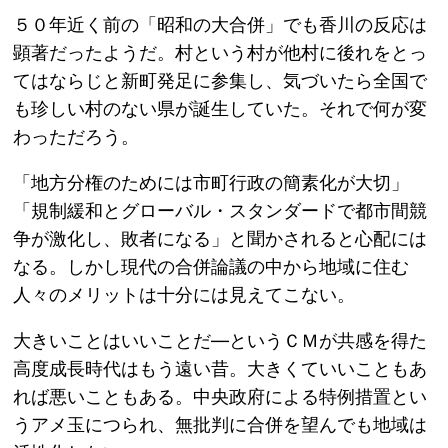
５０年近く前の「昭和の大合併」でも香川の反応は
顕著だったようだ。村という村が他村に後れをとっ
てはならじと新町発足に参集し、気づいたら全国で
も珍しい村のない県が誕生していた。それで何が変
わっただろう。
「地方分権のためには市町行政の簡素化が大切」
「規制緩和とグローバル・スタンダードで都市間競
争が激化し、敗者になる」と聞かされると心配には
なる。しかし現代の合併論議の中から地域に住む
人々のメリットは十分には見えてこない。
大きいことはいいことだ―というＣＭが共感を得た
高度成長時代はもう遠い昔。大きくていいこともあ
れば悪いこともある。中央政府による特例措置とい
うアメ玉につられ、無批判に合併を望んでも地域は