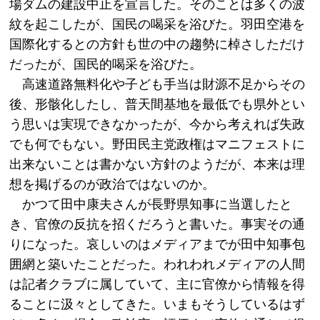
場ダムの建設中止を宣言した。そのことは多くの波
紋を起こしたが、国民の喝采を浴びた。羽田空港を
国際化するとの方針も世の中の趨勢に棹さしただけ
だったが、国民的喝采を浴びた。
高速道路無料化や子ども手当は財源不足からその
後、形骸化したし、普天間基地を最低でも県外とい
う思いは実現できなかったが、今から考えれば失政
でも何でもない。野田民主党政権はマニフェストに
出来ないことは書かない方針のようだが、本来は理
想を掲げるのが政治ではないのか。
かつて田中康夫さんが長野県知事に当選したと
き、官僚の反抗を招くだろうと書いた。事実その通
りになった。哀しいのはメディアまでが田中知事包
囲網と築いたことだった。われわれメディアの人間
は記者クラブに属していて、主に官僚から情報を得
ることに汲々としてきた。いまもそうしているはず