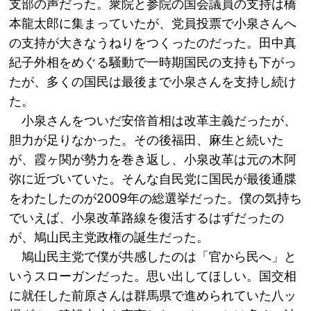
支部の声だった。衆院と参院の国会議員の支持は橋
本龍太郎に集まっていたが、党員投票で小泉さんへ
の支持が大きなうねりをつくったのだった。田中真
紀子外相をめぐる騒動で一時期国民の支持も下がっ
たが、多くの国民は最後まで小泉さんを支持し続け
た。
小泉さんをついだ安倍首相は改革主義だったが、
胆力が足りなかった。その後福田、麻生と続いた
が、霞ヶ関が勢力を巻き返し、小泉改革は元の木阿
弥に近づいていた。そんな自民党に国民が最後通牒
をわたしたのが2009年の総選挙だった。僕の気持ち
でいえば、小泉改革路線を復活するはずだったの
が、鳩山民主党政権の誕生だった。
鳩山民主党で僕が共感したのは「官から民へ」と
いうスローガンだった。思い出してほしい。国交相
に就任した前原さんは群馬県で進められていた八ッ