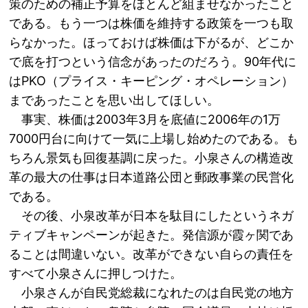
策のための補正予算をほとんど組ませなかったこと
である。もう一つは株価を維持する政策を一つも取
らなかった。ほっておけば株価は下がるが、どこか
で底を打つという信念があったのだろう。90年代に
はPKO（プライス・キーピング・オペレーション）
まであったことを思い出してほしい。
事実、株価は2003年3月を底値に2006年の1万
7000円台に向けて一気に上場し始めたのである。も
ちろん景気も回復基調に戻った。小泉さんの構造改
革の最大の仕事は日本道路公団と郵政事業の民営化
である。
その後、小泉改革が日本を駄目にしたというネガ
ティブキャンペーンが起きた。発信源が霞ヶ関であ
ることは間違いない。改革ができない自らの責任を
すべて小泉さんに押しつけた。
小泉さんが自民党総裁になれたのは自民党の地方