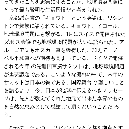
ってきたことを忠実に守ることが、地球環境問題に
とって最も賢明な生活習慣だと考えられる。
京都議定書の「キョウト」という英語は、ワシン
トンで頻繁に語られている。キョウト、イコール、
地球環境問題にも繋がる。1月にスイスで開催された
ダボ ス会議でも地球環境問題が大いに語られた。ア
ル・ゴア氏もオスカー賞を獲得した。加えて、ノー
ベル平和賞への期待も高まっている。ドイツで開催
される今年 の先進国首脳サミットは、地球環境問題
が重要議題である。このような流れの中で、来年の
サミットは日本の番である。国際舞台で 難しいこと
を語るより、今、日本が地球に伝えるべきメッセー
ジは、先人が教えてくれた地元で出来た季節のもの
を自然の恵みとして感謝して頂くということだ ろ
う。
なかの たもつ （ワシントンと京都を拠点とす