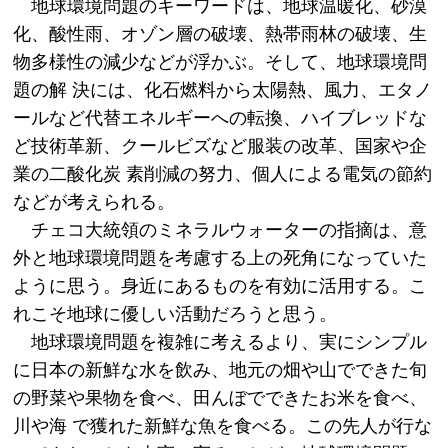
地球環境問題のキーワードは、地球温暖化、砂漠
化、酸性雨、オゾン層の破壊、熱帯雨林の破壊、生
物多様性の減少などが浮かぶ。そして、地球環境問
題の解 決には、化石燃料から太陽熱、風力、エタノ
ールなど代替エネルギーへの転換、ハイブレッドな
ど技術革新、クールビズなど服装の改革、国家や企
業の二酸化炭 素削減の努力、個人による電気の節約
などが考えられる。
チェコ大統領のミネラルウォーターの指摘は、意
外と地球環境問題を考慮する上の死角になっていた
ように思う。身近にあるものを有効に活用する。こ
れこそ地球に優しい活動だろうと思う。
地球環境問題を複雑に考えるより、実にシンプル
に日本の新鮮な水を飲み、地元の畑や山でできた旬
の野菜や果物を食べ、田んぼでできたお米を食べ、
川や海 で獲れた新鮮な魚を食べる。この先人が行な