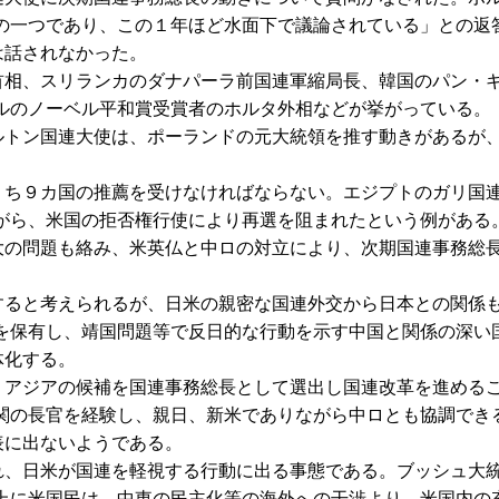
の一つであり、この１年ほど水面下で議論されている」との返
は話されなかった。
相、スリランカのダナパーラ前国連軍縮局長、韓国のパン・
ルのノーベル平和賞受賞者のホルタ外相などが挙がっている。
トン国連大使は、ポーランドの元大統領を推す動きがあるが
ち９カ国の推薦を受けなければならない。エジプトのガリ国
がら、米国の拒否権行使により再選を阻まれたという例がある
の問題も絡み、米英仏と中ロの対立により、次期国連事務総
ると考えられるが、日米の親密な国連外交から日本との関係
を保有し、靖国問題等で反日的な行動を示す中国と関係の深い
体化する。
アジアの候補を国連事務総長として選出し国連改革を進める
関の長官を経験し、親日、新米でありながら中ロとも協調でき
表に出ないようである。
、日米が国連を軽視する行動に出る事態である。ブッシュ大
上に米国民は、中東の民主化等の海外への干渉より、米国内の