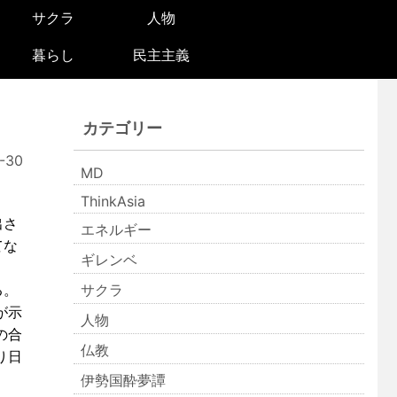
サクラ
人物
暮らし
民主主義
カテゴリー
-30
MD
ThinkAsia
出さ
エネルギー
てな
ギレンベ
る。
サクラ
が示
人物
の合
仏教
り日
伊勢国酔夢譚