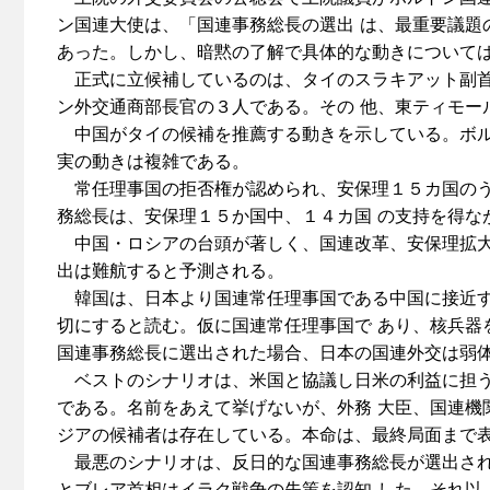
ン国連大使は、「国連事務総長の選出 は、最重要議題
あった。しかし、暗黙の了解で具体的な動きについて
正式に立候補しているのは、タイのスラキアット副首
ン外交通商部長官の３人である。その 他、東ティモー
中国がタイの候補を推薦する動きを示している。ボル
実の動きは複雑である。
常任理事国の拒否権が認められ、安保理１５カ国のう
務総長は、安保理１５か国中、１４カ国 の支持を得な
中国・ロシアの台頭が著しく、国連改革、安保理拡大
出は難航すると予測される。
韓国は、日本より国連常任理事国である中国に接近す
切にすると読む。仮に国連常任理事国で あり、核兵器
国連事務総長に選出された場合、日本の国連外交は弱
ベストのシナリオは、米国と協議し日米の利益に担う
である。名前をあえて挙げないが、外務 大臣、国連機
ジアの候補者は存在している。本命は、最終局面まで
最悪のシナリオは、反日的な国連事務総長が選出され
とブレア首相はイラク戦争の失策を認知 した。それ以