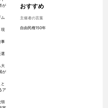
おすすめ
答が
ギム
主催者の言葉
自由民権150年
、現
連事
。
長選
も大
国が
こと
るア
統領
充実