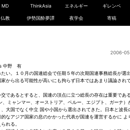
MD
ThinkAsia
エネルギー
ギレンベ
仏教
伊勢国酔夢譚
夜学会
寄稿
2006-05
s 中野 有
みたい。１０月の国連総会で任期５年の次期国連事務総長が選
国家から出る可能性が高いにも拘らず日本ではあまり議論され
交であるとすると、国連の頂点に立つ総長の存在は重要であ
ン、ミャンマー、オーストリア、ペルー、エジプト、ガーナ）
、大国でなく中立 国や小国から選出されてきた。日本と波長
的なアジア国家の息のかかった代表が国連を運営するかに よ
えられる。