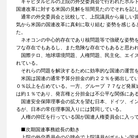
キャピタルヒルの上院の外交委員会で行われたボルト
国連改革に対する米国の見解を垣間見たのでそれを記
通常の外交委員会と比較して、上院議員から厳しい質
気から米国の国連改革に真剣に取り組む 姿勢を感じる
た。
ネオコンの中心的存在であり核問題等で強硬な姿勢を
フな存在でもあるし、また危険な存在でもあると思わ
国際テロ、地球環境問題、人権問題、民主化、エイズ
れている。
それらの問題を解決するために効率的な国連の運営を
米国は国連の通常予算分担金の約２２％を拠出してい
０％以上を占めている。一方、グループ ７７など発展
は約１％であり、発言権と分担金は不公平な関係にあ
国連安全保障理事会の拡大を望む日本、ドイツ、イン
るが、日本の常任理事国入りには賛同している。
人権の抑圧を行っている国が国連人権委員会に入って
■次期国連事務総長の動き
上院の外交委員会の公聴会で上院議員がボルトン国連