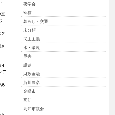
し、
夜学会
寄稿
の空
じ
暮らし・交通
未分類
にタ
民主主義
視さ
水・環境
災害
。
話題
の４
シア
財政金融
賀川豊彦
であ
金曜市
高知
高知市議会
ルト