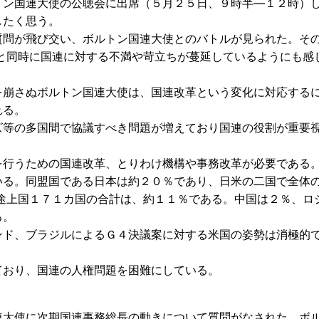
ン国連大使の公聴会に出席（５月２５日、９時半―１２時）
したく思う。
問が飛び交い、ボルトン国連大使とのバトルが見られた。そ
と同時に国連に対する不満や苛立ちが蔓延しているようにも感
崩さぬボルトン国連大使は、国連改革という変化に対応する
れる。
等の多国間で協議すべき問題が増えており国連の役割が重要
行うための国連改革、とりわけ機構や事務改革が必要である
る。同盟国である日本は約２０％であり、日米の二国で全体
途上国１７１カ国の合計は、約１１％である。中国は２％、ロ
る。
ド、ブラジルによるＧ４決議案に対する米国の姿勢は消極的
おり、国連の人権問題を困難にしている。
大使に次期国連事務総長の動きについて質問がなされた。ボ