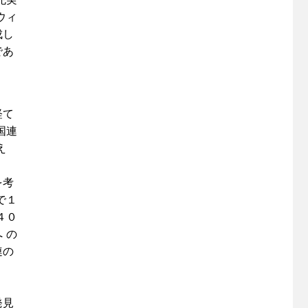
ウィ
成し
であ
経て
国連
え
を考
で１
４０
 の
連の
発見