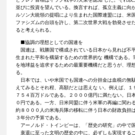
並びに投資を望んでいる。換言すれば、孤立主義に向か
ルソン大統領の提唱により生まれた国際連盟には、米
ファシズムの台頭を許し、第二次世界大戦を勃発させ
ると考えられる。
■協調の理想としての国連を
国連は、戦勝国で構成されている日本から見れば不平
生まれた平和を構築するための世界的な 機構である。
を地球益を追求するための最重要機構だと思うが、理想
る。
日本では、いや米国でも国連への分担金は血税の無駄
えてみるとそれ程、高額だとは思えな い。例えば、１
７５４百万ドルである。２０００億円に満たない。日本
０円である。一方、日米同盟に伴う米軍の再編に関わる
約８０００人の米海兵隊の移転に伴う日本の財政負担
３年分の予算である。
アーノルド・トインビーは、「歴史の研究」の中で国
衰退に至った文明の歴史の中に、必ずしも実現するこ