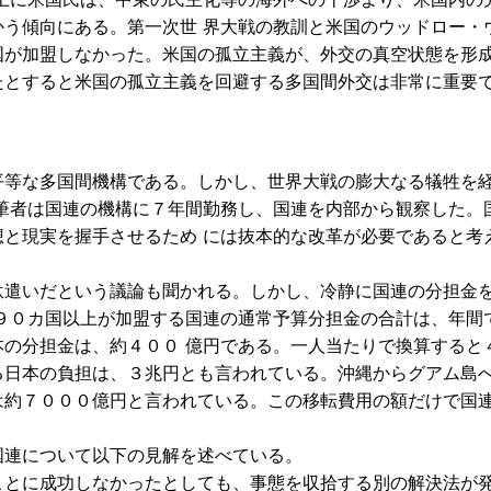
う傾向にある。第一次世 界大戦の教訓と米国のウッドロー・
国が加盟しなかった。米国の孤立主義が、外交の真空状態を形
たとすると米国の孤立主義を回避する多国間外交は非常に重要
等な多国間機構である。しかし、世界大戦の膨大なる犠牲を
筆者は国連の機構に７年間勤務し、国連を内部から観察した。
と現実を握手させるため には抜本的な改革が必要であると考
遣いだという議論も聞かれる。しかし、冷静に国連の分担金
９０カ国以上が加盟する国連の通常予算分担金の合計は、年間
の分担金は、約４００ 億円である。一人当たりで換算すると
日本の負担は、３兆円とも言われている。沖縄からグアム島へ
は約７０００億円と言われている。この移転費用の額だけで国
連について以下の見解を述べている。
とに成功しなかったとしても、事態を収拾する別の解決法が