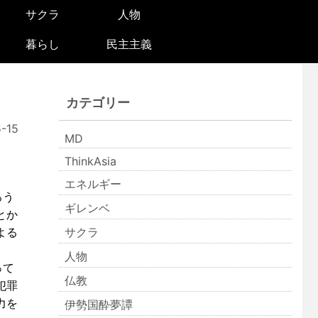
サクラ
人物
暮らし
民主主義
カテゴリー
-15
MD
ThinkAsia
エネルギー
ろう
ギレンベ
とか
よる
サクラ
人物
って
仏教
犯罪
力を
伊勢国酔夢譚