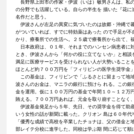
長野県上田市の作家・伊波（いは）敏男さんは、私の
の分野でも活躍している。自らの半生を 描いた『花に
名作だと思う。
伊波さんが左足の異変に気づいたのは故郷・沖縄で暮
がついていれば、すでに特効薬はあった ので手足が不
かり、療養所での生活へ。２５歳で療養所から出て、福
日本政府は、０１年、それまでのハンセン病患者に対
とき、伊波さんから「何かの役に立てな いか」と相談
満足に医療サービスを受けられない人が大勢いることを
ほとんど約７００万円を「フィリピンの医学生奨学金
この基金は、フィリピンで「ふるさとに留まって地域
波さんのお金は、マニラの銀行に預けら れる。この銀
金を運用。仮に１００万円の基金で年間１０～１２万円
賄える。７００万円あれば、元金を取り崩すことなく
伊波基金発足から５年、先日、その奨学金を得て助産
いう女性の話が新聞に載った。クリオン 島は６０年代
「優秀な成績で高校を卒業したチョナは、父の借金と
部レイテ分校に進学した。同校は学ぶ期 間に応じて順