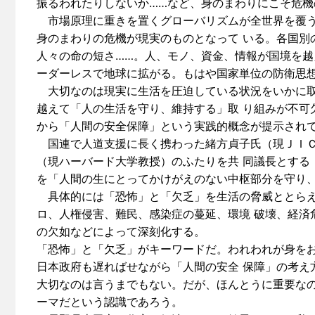
振るわれたりしないか……など、身のまわりにこそ危機
市場原理に重きを置くグローバリズムが全世界を覆う
身のまわりの危機が現実のものとなって いる。各国別
人々の命の短さ……。人、モノ、資金、情報が国境を越
ーダーレスで地球に拡がる。もはや国家単位の防衛思
大切なのは現実に生活を圧迫している状況をいかに取
越えて「人の生活を守り、維持する」取 り組みが不可
から「人間の安全保障」という実践的概念が提示され
国連で人道支援に長く携わった緒方貞子氏（現ＪＩＣ
（現ハーバード大学教授）のふたりを共 同議長とする
を「人間の生にとってかけがえのない中枢部分を守り、
具体的には「恐怖」と「欠乏」を生活の脅威ととらえ
ロ、人権侵害、難民、感染症の蔓延、環境 破壊、経済
の欠如などによって深刻化する。
「恐怖」と「欠乏」がキーワードだ。われわれが身を
日本政府も遅ればせながら「人間の安全 保障」の考え
大切なのは言うまでもない。だが、ほんとうに重要なの
ーマだという認識であろう。