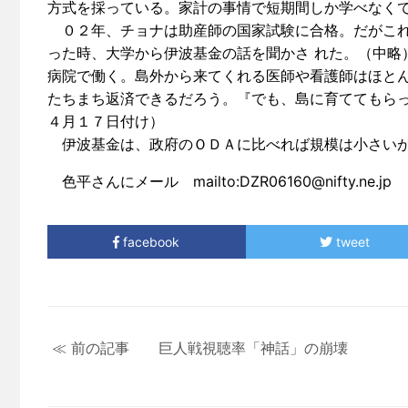
方式を採っている。家計の事情で短期間しか学べなくて
０２年、チョナは助産師の国家試験に合格。だがこれ
った時、大学から伊波基金の話を聞かさ れた。（中略
病院で働く。島外から来てくれる医師や看護師はほとん
たちまち返済できるだろう。『でも、島に育ててもら
４月１７日付け）
伊波基金は、政府のＯＤＡに比べれば規模は小さいが
色平さんにメール mailto:DZR06160@nifty.ne.jp
facebook
tweet
≪ 前の記事 巨人戦視聴率「神話」の崩壊