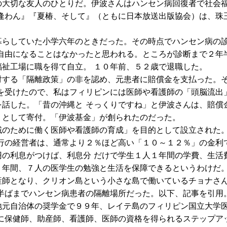
大切な友人のひとりだ。伊波さんはハンセン病回復者で社会
逢わん』『夏椿、そして』（ともに日本放送出版協会）は、珠
らしていた小学六年のときだった。その時点でハンセン病の
自由になることはなかったと思われる。ところが診断まで２年
祉工場に職を得て自立。 １０年前、５２歳で退職した。
する「隔離政策」の非を認め、元患者に賠償金を支払った。
を受けたので、私はフィリピンには医師や看護師の「頭脳流出
話した。「昔の沖縄と そっくりですね」と伊波さんは、賠償
」として寄付。「伊波基金」が創られたのだった。
のために働く医師や看護師の育成」を目的として設立された
行の経営者は、通常より２％ほど高い「１０～１２％」の金利
の利息がつけば、利息分 だけで学生１人１年間の学費、生活
、年間、７人の医学生の勉強と生活を保障できるというわけだ
師となり、クリオン島という小さな島で働いているチョナさ
半ばまでハンセン病患者の隔離場所だった。以下、記事を引用
地元自治体の奨学金で９９年、レイテ島のフィリピン国立大学
に保健師、助産師、看護師、医師の資格を得られるステップア