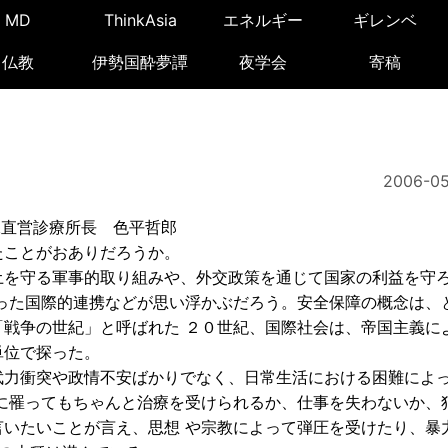
MD
ThinkAsia
エネルギー
ギレンベ
仏教
伊勢国酔夢譚
夜学会
寄稿
2006-05
直営診療所長 色平哲郎
ことがおありだろうか。
を守る軍事的取り組みや、外交政策を通じて国家の利益を守
った国際的連携などが思い浮かぶだろう。安全保障の概念は、
戦争の世紀」と呼ばれた ２０世紀、国際社会は、帝国主義に
単位で探った。
力衝突や政情不安ばかりでなく、日常生活における困難によ
に罹ってもちゃんと治療を受けられるか、仕事を失わないか、
いたいことが言え、思想 や宗教によって弾圧を受けたり、暴