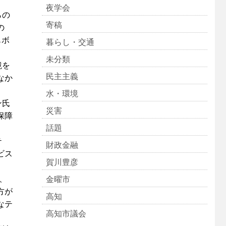
夜学会
らの
寄稿
の
もボ
暮らし・交通
未分類
境を
民主主義
なか
水・環境
ン氏
災害
保障
話題
。
テ
財政金融
ビス
賀川豊彦
、
金曜市
方が
高知
なテ
高知市議会