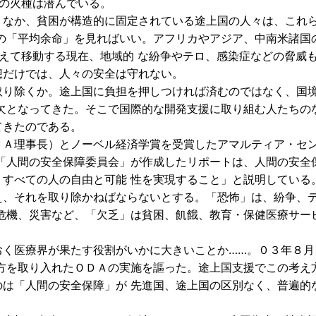
の火種は潜んでいる。
なか、貧困が構造的に固定されている途上国の人々は、これ
の「平均余命」を見ればいい。アフリカやアジア、中南米諸国
えて移動する現在、地域的 な紛争やテロ、感染症などの脅威
想だけでは、人々の安全は守れない。
り除くか。途上国に負担を押しつければ済むのではなく、国
欠となってきた。そこで国際的な開発支援に取り組む人たちの
てきたのである。
Ａ理事長）とノーベル経済学賞を受賞したアマルティア・セ
「人間の安全保障委員会」が作成したリポートは、人間の安全
すべての人の自由と可能 性を実現すること」と説明している
、それを取り除かねばならないとする。「恐怖」は、紛争、
危機、災害など、「欠乏」は貧困、飢餓、教育・保健医療サー
おく医療界が果たす役割がいかに大きいことか……。０３年８月
方を取り入れたＯＤＡの実施を謳った。途上国支援でこの考え
は「人間の安全保障」が 先進国、途上国の区別なく、普遍的