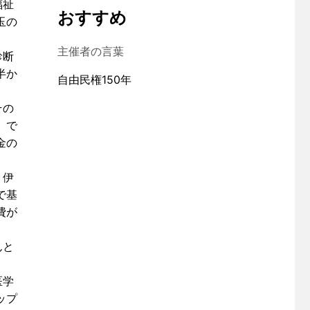
福祉
おすすめ
玉の
主催者の言葉
診断
半か
自由民権150年
その
」で
金の
。伊
で基
費が
。
んと
。
医学
ップ