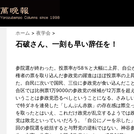
ホーム
>
夜学会
>
石破さん、一刻も早い辞任を！
参院選が終わった。投票率が58％と大幅に上昇、自公
権者の票を取り込んだ参政党の躍進はほぼ投票率の上昇
た。自民に次いで国民、三位に参政党が食い込んだこ
合区では比例票1万9000の参政党の候補が12万票を
いうことは参政党恐るべしということになる。さみし
で特ダネを連発した「しんぶん赤旗」の存在感は際立
を取ったとはいえ、これだけ政党が乱立するようでは
党は敗北といっていいだろう。「自公にノーを示した
回の参院選を総括すると与野党の逆転ではない。神谷