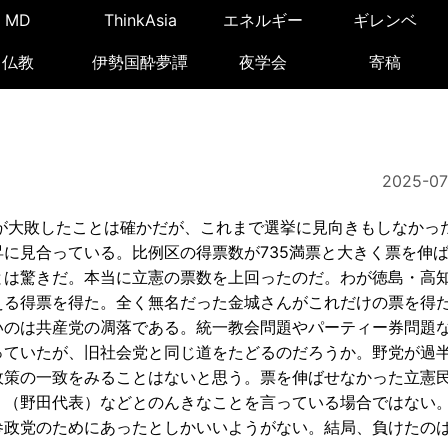
MD
ThinkAsia
エネルギー
ギレンベ
仏教
伊勢国酔夢譚
夜学会
寄稿
2025-07
が大敗したことは確かだが、これまで選挙に見向きもしなかっ
に見合っている。比例区の得票数が735満票と大きく票を伸
とは驚きだ。本当に立憲の票数を上回ったのだ。わが徳島・高
超える得票を得た。全く無名だった金城さんがこれだけの票を得
いのは共産党の凋落である。統一教会問題やパーティー券問題
っていたが、旧社会党と同じ道をたどるのだろうか。野党が過
政策の一致をみることはないと思う。票を伸ばせなかった立憲
」（野田代表）などとのんきなことを言っている場合ではない
参政党のためにあったとしかいいようがない。結局、負けたの