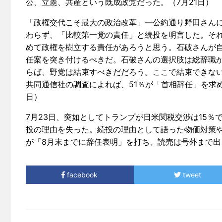
公、立憲、共産という既成政党だった。（7月21日）
「政権交代こそ最大の政治改革」―公約通り野田さん
わらず、「比較第一党の責任」と続投を明言した。そ
めて政権を樹立する責任があろうと思う。石破さんが
任案を突き付けるべきだ。石破さんの選択肢は総辞職
らば、野党は結束すべきだだろう。ここで結束できな
共同通信社の調査によれば、51％が「首相辞任」を求
日）
7月23日、突如としてトランプが日米関税交渉は15
投の理由を失った。続投の理由として語った物価対策や
が「8月末までに辞任表明」を打ち、読売は号外まで出
facebook
tweet