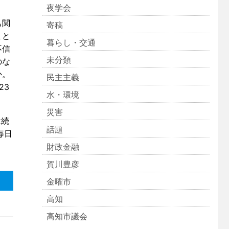
夜学会
も関
寄稿
まと
暮らし・交通
不信
未分類
のな
か。
民主主義
23
水・環境
災害
は続
話題
毎日
財政金融
賀川豊彦
金曜市
高知
高知市議会