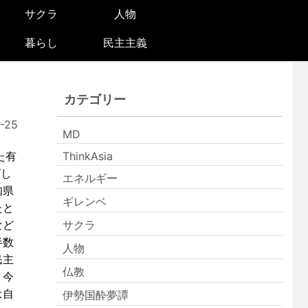
サクラ
人物
暮らし
民主主義
カテゴリー
-25
MD
た有
ThinkAsia
ばし
エネルギー
知県
ギレンベ
たと
など
サクラ
半数
人物
民主
仏教
。今
は自
伊勢国酔夢譚