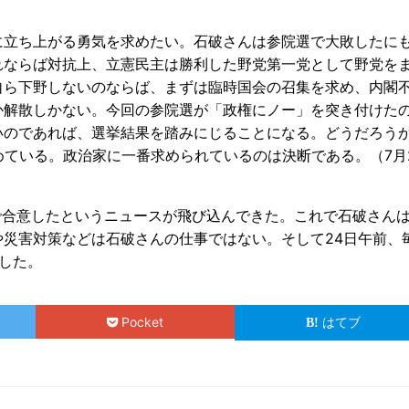
に立ち上がる勇気を求めたい。石破さんは参院選で大敗したに
れならば対抗上、立憲民主は勝利した野党第一党として野党を
自ら下野しないのならば、まずは臨時国会の召集を求め、内閣
か解散しかない。今回の参院選が「政権にノー」を突き付けた
いのであれば、選挙結果を踏みにじることになる。どうだろう
めている。政治家に一番求められているのは決断である。（7月
％で合意したというニュースが飛び込んできた。これで石破さん
災害対策などは石破さんの仕事ではない。そして24日午前、
した。
Pocket
はてブ