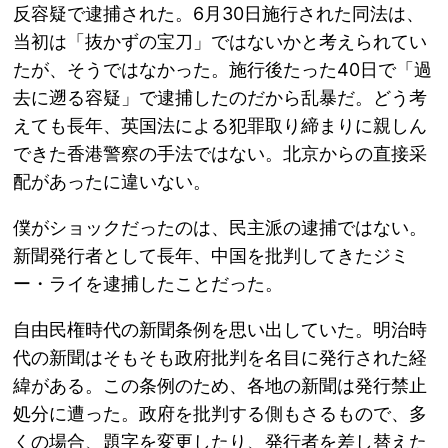
反容疑で逮捕された。6月30日施行された同法は、
当初は「抜かずの宝刀」ではないかと考えられてい
たが、そうではなかった。施行後たった40日で「過
去に遡る容疑」で逮捕したのだから乱暴だ。どう考
えても長年、英国法による犯罪取り締まりに親しん
できた香港警察の手法ではない。北京からの直接采
配があったに違いない。
僕がショックだったのは、民主派の逮捕ではない。
新聞発行者として長年、中国を批判してきたジミ
ー・ライを逮捕したことだった。
自由民権時代の新聞条例を思い出していた。明治時
代の新聞はそもそも政府批判を名目に発行された経
緯がある。この条例のため、各地の新聞は発行禁止
処分に遭った。政府を批判する側もさるもので、多
くの場合、題字を変更したり、発行者を差し替えた