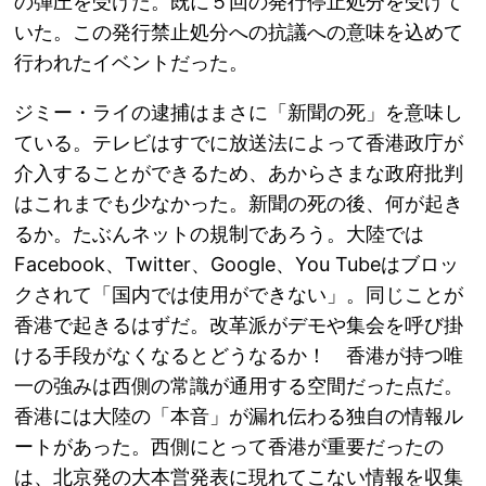
の弾圧を受けた。既に５回の発行停止処分を受けて
いた。この発行禁止処分への抗議への意味を込めて
行われたイベントだった。
ジミー・ライの逮捕はまさに「新聞の死」を意味し
ている。テレビはすでに放送法によって香港政庁が
介入することができるため、あからさまな政府批判
はこれまでも少なかった。新聞の死の後、何が起き
るか。たぶんネットの規制であろう。大陸では
Facebook、Twitter、Google、You Tubeはブロッ
クされて「国内では使用ができない」。同じことが
香港で起きるはずだ。改革派がデモや集会を呼び掛
ける手段がなくなるとどうなるか！ 香港が持つ唯
一の強みは西側の常識が通用する空間だった点だ。
香港には大陸の「本音」が漏れ伝わる独自の情報ル
ートがあった。西側にとって香港が重要だったの
は、北京発の大本営発表に現れてこない情報を収集