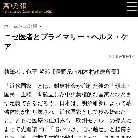
ホーム
>
未分類
>
ニセ医者とプライマリー・ヘルス・ケ
ア
2005-10-17
執筆者：色平 哲郎【長野県南相木村診療所長】
「近代国家」とは、封建社会が崩れた後の「領土・
国民・主権」を確立した中央集権的な国家とひとま
ず定義できるだろう。日本は、明治維新によって幕
藩体制が打ち壊され、近代国家として歩み始めた。
と、ともに医療の仕組みも「欧州モデル」の導入に
よって先進諸国に「追いつき、追い越せ」と整備さ
れた。第二次世界大戦の敗北によって、さまざまな