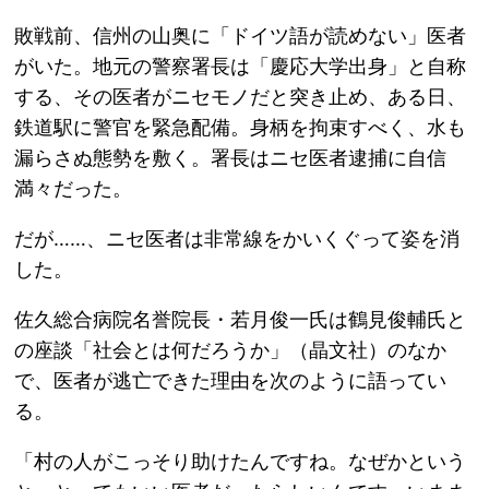
敗戦前、信州の山奥に「ドイツ語が読めない」医者
がいた。地元の警察署長は「慶応大学出身」と自称
する、その医者がニセモノだと突き止め、ある日、
鉄道駅に警官を緊急配備。身柄を拘束すべく、水も
漏らさぬ態勢を敷く。署長はニセ医者逮捕に自信
満々だった。
だが……、ニセ医者は非常線をかいくぐって姿を消
した。
佐久総合病院名誉院長・若月俊一氏は鶴見俊輔氏と
の座談「社会とは何だろうか」（晶文社）のなか
で、医者が逃亡できた理由を次のように語ってい
る。
「村の人がこっそり助けたんですね。なぜかという