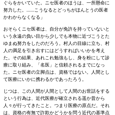
ぐらをかいていた。ニセ医者のほうは、一所懸命に
努力した。……こうなるとどっちがほんとうの医者
かわからなくなる」
おそらくニセ医者は、自分が免許を持っていないと
いう永遠の負い目から少しでも本物に近づこうとた
ゆまぬ努力をしたのだろう。村人の目線に立ち、村
人の満足を引き出すにはどうすればいいかを考え
た。その結果、あれこれ勉強もし、身を粉にして診
療に取り組み、「名医」と信頼されるまでになっ
た。ニセ医者の立脚点は、資格ではない。人間とし
て医療にいかに携わるかであったろう。
じつは、この人間が人間として人間のお世話をする
という行為は、近代医療が確立される遥か昔から
人々が行ってきたこと。つまり医療の原点だ。それ
は、資格の有無で詐欺かどうかを問う近代の基準点