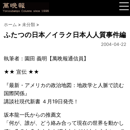
ホーム
>
未分類
>
ふたつの日本／イラク日本人人質事件編
2004-04-22
執筆者：園田 義明【萬晩報通信員】
★★ 宣伝 ★★
『最新・アメリカの政治地図：地政学と人脈で読む
国際関係』
講談社現代新書 ４月19日発売！
坂本龍一氏からの推薦文
「何が、誰が、どう絡み合って現在の世界を動かし