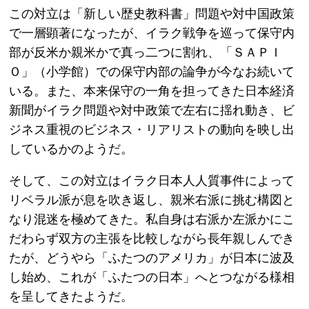
この対立は「新しい歴史教科書」問題や対中国政策
で一層顕著になったが、イラク戦争を巡って保守内
部が反米か親米かで真っ二つに割れ、「ＳＡＰＩ
Ｏ」（小学館）での保守内部の論争が今なお続いて
いる。また、本来保守の一角を担ってきた日本経済
新聞がイラク問題や対中政策で左右に揺れ動き、ビ
ジネス重視のビジネス・リアリストの動向を映し出
しているかのようだ。
そして、この対立はイラク日本人人質事件によって
リベラル派が息を吹き返し、親米右派に挑む構図と
なり混迷を極めてきた。私自身は右派か左派かにこ
だわらず双方の主張を比較しながら長年親しんでき
たが、どうやら「ふたつのアメリカ」が日本に波及
し始め、これが「ふたつの日本」へとつながる様相
を呈してきたようだ。