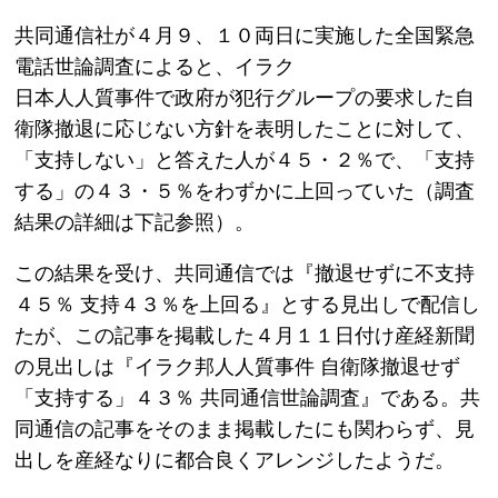
共同通信社が４月９、１０両日に実施した全国緊急
電話世論調査によると、イラク
日本人人質事件で政府が犯行グループの要求した自
衛隊撤退に応じない方針を表明したことに対して、
「支持しない」と答えた人が４５・２％で、「支持
する」の４３・５％をわずかに上回っていた（調査
結果の詳細は下記参照）。
この結果を受け、共同通信では『撤退せずに不支持
４５％ 支持４３％を上回る』とする見出しで配信し
たが、この記事を掲載した４月１１日付け産経新聞
の見出しは『イラク邦人人質事件 自衛隊撤退せず
「支持する」４３％ 共同通信世論調査』である。共
同通信の記事をそのまま掲載したにも関わらず、見
出しを産経なりに都合良くアレンジしたようだ。