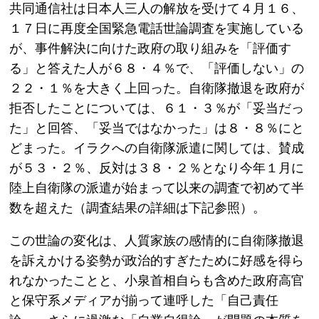
共同通信社は日本人三人の解放を受けて４月１６、
１７日に再度全国緊急電話世論調査を実施している
が、事件解決に向けた政府の取り組みを「評価す
る」と答えた人が６８・４％で、「評価しない」の
２２・１％を大きく上回った。自衛隊撤退を政府が
拒否したことについては、６１・３％が「妥当だっ
た」と回答、「妥当ではなかった」は８・８％にと
どまった。イラクへの自衛隊派遣に関しては、賛成
が５３・２％、反対は３８・２％となり今年１月に
陸上自衛隊の派遣が始まって以来の調査で初めて半
数を超えた（調査結果の詳細は下記参照）。
この世論の変化は、人質家族の感情的に自衛隊撤退
を訴えかける姿勢が政治的すぎたために好感を得ら
れなかったことと、小泉首相自らも含めた政府高官
と保守系メディアが揃って連呼した「自己責任