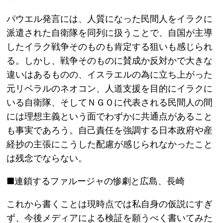
パウエル発言には、人質になった民間人をイラクに
派遣された自衛隊を同列に扱うことで、自国が主導
したイラク戦争そのものも肯定する狙いも感じられ
る。しかし、戦争そのものに賛成か反対かで大きな
違いはあるものの、イスラエルの為に立ち上がった
元リベラルのネオコン、人道支援を目的にイラクに
いる自衛隊、そしてＮＧＯに代表される民間人の間
には理想主義という面でわずかに共通点があること
も事実であろう。自己責任を強調する日本政府や産
経抄の主張にこうした配慮が感じられなかったこと
は残念でならない。
■連鎖するファルージャの惨劇と広島、長崎
これから書くことは現時点では私自身の仮説にすぎ
ず、今後メディアによる検証を願うべく書いてみた