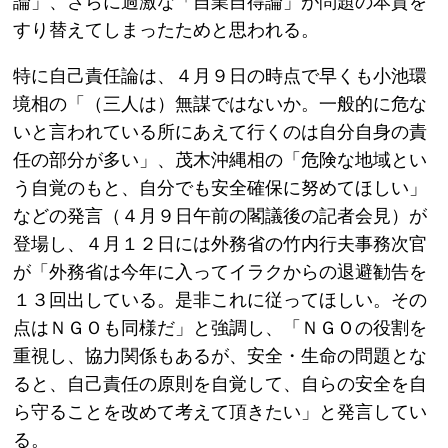
論」、さらに過激な「自業自得論」が問題の本質を
すり替えてしまったためと思われる。
特に自己責任論は、４月９日の時点で早くも小池環
境相の「（三人は）無謀ではないか。一般的に危な
いと言われている所にあえて行くのは自分自身の責
任の部分が多い」、茂木沖縄相の「危険な地域とい
う自覚のもと、自分でも安全確保に努めてほしい」
などの発言（４月９日午前の閣議後の記者会見）が
登場し、４月１２日には外務省の竹内行夫事務次官
が「外務省は今年に入ってイラクからの退避勧告を
１３回出している。是非これに従ってほしい。その
点はＮＧＯも同様だ」と強調し、「ＮＧＯの役割を
重視し、協力関係もあるが、安全・生命の問題とな
ると、自己責任の原則を自覚して、自らの安全を自
ら守ることを改めて考えて頂きたい」と発言してい
る。