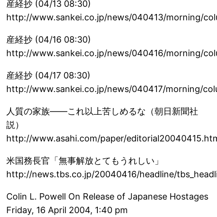
産経抄 (04/13 08:30)
http://www.sankei.co.jp/news/040413/morning/co
産経抄 (04/16 08:30)
http://www.sankei.co.jp/news/040416/morning/co
産経抄 (04/17 08:30)
http://www.sankei.co.jp/news/040417/morning/co
人質の家族――これ以上苦しめるな（朝日新聞社
説）
http://www.asahi.com/paper/editorial20040415.ht
米国務長官「無事解放とてもうれしい」
http://news.tbs.co.jp/20040416/headline/tbs_head
Colin L. Powell On Release of Japanese Hostages
Friday, 16 April 2004, 1:40 pm