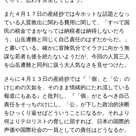
また４月１７日の産経抄では今ホットな話題となっ
ている人質救出に関わる費用に関して、「すべて国
民の税金でまかなっては納税者は納得しないだろ
う。山岳遭難と同じく自己責任のはずだからだ。」
と書いている。確かに冒険気分でイラクに向かう無
謀な若者も後を絶たないようだが、今回の人質三人
を山岳遭難と同列に扱う大人気なさを見せつけた。
さらに４月１３日の産経抄では『「個」と「公」の
けじめの欠如を、そのまま情緒的にたれ流している
報道にもある』と批判し、『「個」がとるべき自己
責任をそっちのけにし、「公」が下した政治的決断
をひっくり返せばどういうことになるか。それより
何よりテロリストの脅しに屈すれば、日本の国際的
声価や国際社会の一員としての責任はどうなるか。