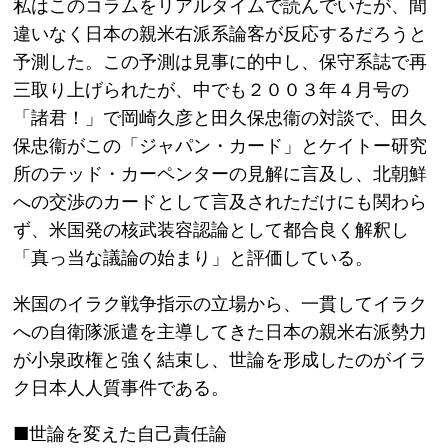
私はこのコラムをリアルタイムで読んでいたが、間
違いなく日本の親米右派系論客が反応するだろうと
予測した。この予測は見事に的中し、保守系誌で再
三取り上げられたが、中でも２００３年４月号の
「諸君！」で岡崎久彦と田久保忠衞の対談で、田久
保忠衞がこの「ジャパン・カード」とケイトー研究
所のテッド・カーペンターの見解に言及し、北朝鮮
への交渉のカードとして言及されただけにも関わら
ず、米国発の核武装容認論として都合良く解釈し
「真っ当な議論の始まり」と評価している。
米国のイラク戦争指示の立場から、一貫してイラク
への自衛隊派遣を主導してきた日本の親米右派勢力
が小泉政権と強く結束し、世論を形成したのがイラ
ク日本人人質事件である。
■世論を変えた自己責任論