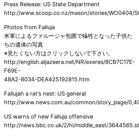
Press Release: US State Department
http://www.scoop.co.nz/mason/stories/WO0404/S
Photos from Falluja
米軍によるファルージャ包囲で犠牲となった子供た
ちの遺体の写真
※見たくない方はクリックしないで下さい。
http://english.aljazeera.net/NR/exeres/8CB7C17E-
F69E-
48A2-8034-DEA425192815.htm
Fallujah a rat’s nest: US general
http://www.news.com.au/common/story_page/0,4
US warns of new Falluja offensive
http://news.bbc.co.uk/2/hi/middle_east/3644565.s