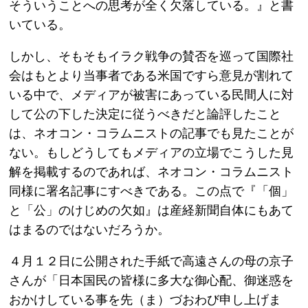
そういうことへの思考が全く欠落している。』と書
いている。
しかし、そもそもイラク戦争の賛否を巡って国際社
会はもとより当事者である米国ですら意見が割れて
いる中で、メディアが被害にあっている民間人に対
して公の下した決定に従うべきだと論評したこと
は、ネオコン・コラムニストの記事でも見たことが
ない。もしどうしてもメディアの立場でこうした見
解を掲載するのであれば、ネオコン・コラムニスト
同様に署名記事にすべきである。この点で『「個」
と「公」のけじめの欠如』は産経新聞自体にもあて
はまるのではないだろうか。
４月１２日に公開された手紙で高遠さんの母の京子
さんが「日本国民の皆様に多大な御心配、御迷惑を
おかけしている事を先（ま）づおわび申し上げま