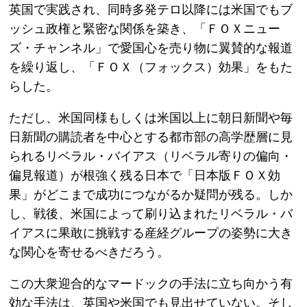
英国で実践され、同時多発テロ以降には米国でもブ
ッシュ政権と緊密な関係を築き、「ＦＯＸニュー
ズ・チャンネル」で愛国心を売り物に翼賛的な報道
を繰り返し、「ＦＯＸ（フォックス）効果」をもた
らした。
ただし、米国同様もしくは米国以上に朝日新聞や毎
日新聞の購読者を中心とする都市部の高学歴層に見
られるリベラル・バイアス（リベラル寄りの偏向・
偏見報道）が根強く残る日本で「日本版ＦＯＸ効
果」がどこまで成功につながるか疑問が残る。しか
し、戦後、米国によって刷り込まれたリベラル・バ
イアスに果敢に挑戦する産経グループの姿勢に大き
な関心を寄せるべきだろう。
この大衆迎合的なマードックの手法に立ち向かう有
効な手法は、英国や米国でも見出せていない。そし