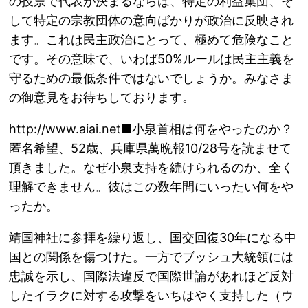
の投票で代表が決まるならば、特定の利益集団、そ
して特定の宗教団体の意向ばかりが政治に反映され
ます。これは民主政治にとって、極めて危険なこと
です。その意味で、いわば50%ルールは民主主義を
守るための最低条件ではないでしょうか。みなさま
の御意見をお待ちしております。
http://www.aiai.net■小泉首相は何をやったのか？
匿名希望、52歳、兵庫県萬晩報10/28号を読ませて
頂きました。なぜ小泉支持を続けられるのか、全く
理解できません。彼はこの数年間にいったい何をや
ったか。
靖国神社に参拝を繰り返し、国交回復30年になる中
国との関係を傷つけた。一方でブッシュ大統領には
忠誠を示し、国際法違反で国際世論があれほど反対
したイラクに対する攻撃をいちはやく支持した（ウ