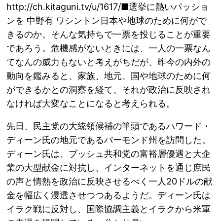
http://ch.kitaguni.tv/u/1617/■選挙に熱いパッショ
ンを 中野有 ワシントン日本や地球のために何がで
きるのか。そんな気持ちで一票を投じることが重要
であろう。危機感がないときには、一人の一票なん
てなんの威力もないと考えがちだが、昨今の内外の
動向を鑑みると、家族、地元、国や地球のために何
ができるかとの洞察を経て、それが政治に反映され
なければ大変なことになると考えられる。
先日、民主党の大統領候補の筆頭であるハワード・
ディーン氏の地元であるバーモンド州を訪問した。
ディーン氏は、ブッシュ共和党の富裕層優遇と大企
業の大型献金に対抗し、インターネットを通じ庶民
の声と情熱を政治に反映させるべく一人20ドルの献
金を幅広く浸透させつつあるようだ。ディーン氏は
イラク戦に反対し、国際協調主義とイラクから米軍