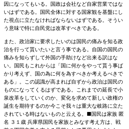
因になってもいる。国政は会社など自家営業ではな
いはずである。国民全体に対する国家観を基盤にし
た視点に立たなければならないはずである。そうい
う意味で特に自民党は改革すべきである。
また、政治家に要求したいのは国民の痛みを知る政
治を行って貰いたいと言う事である。自国の国民の
痛みを知らずして外国の手助けなど出来る訳はな
い。国民もこれからは「国に何かをやって貰う事ば
かり考えず、国の為に何を為すべきか考えるべきで
ある」。この認識が高まれば自ずから政治は国民の
ものになってくるはずである。これまでの延長で小
泉改革をしていくのか、変化を求めて新しい政権の
誕生を期待するのか今こそ我々は重大な岐路に立た
されている時はないものと云える。■国民は家族 匿
名 ３１歳 兵庫県国民を家族とみなす考え方は、戦