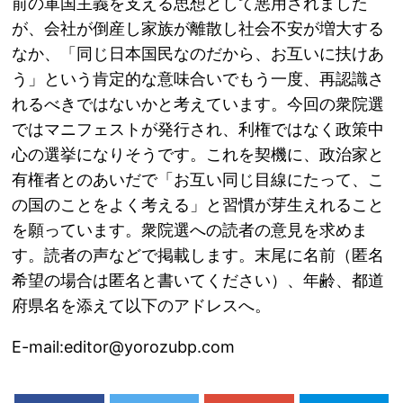
前の軍国主義を支える思想として悪用されました
が、会社が倒産し家族が離散し社会不安が増大する
なか、「同じ日本国民なのだから、お互いに扶けあ
う」という肯定的な意味合いでもう一度、再認識さ
れるべきではないかと考えています。今回の衆院選
ではマニフェストが発行され、利権ではなく政策中
心の選挙になりそうです。これを契機に、政治家と
有権者とのあいだで「お互い同じ目線にたって、こ
の国のことをよく考える」と習慣が芽生えれること
を願っています。衆院選への読者の意見を求めま
す。読者の声などで掲載します。末尾に名前（匿名
希望の場合は匿名と書いてください）、年齢、都道
府県名を添えて以下のアドレスへ。
E-mail:editor@yorozubp.com