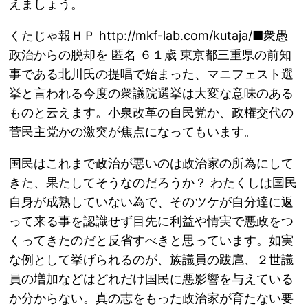
えましょう。
くたじゃ報ＨＰ http://mkf-lab.com/kutaja/■衆愚
政治からの脱却を 匿名 ６１歳 東京都三重県の前知
事である北川氏の提唱で始まった、マニフェスト選
挙と言われる今度の衆議院選挙は大変な意味のある
ものと云えます。小泉改革の自民党か、政権交代の
菅民主党かの激突が焦点になってもいます。
国民はこれまで政治が悪いのは政治家の所為にして
きた、果たしてそうなのだろうか？ わたくしは国民
自身が成熟していない為で、そのツケが自分達に返
って来る事を認識せず目先に利益や情実で悪政をつ
くってきたのだと反省すべきと思っています。如実
な例として挙げられるのが、族議員の跋扈、２世議
員の増加などはどれだけ国民に悪影響を与えている
か分からない。真の志をもった政治家が育たない要