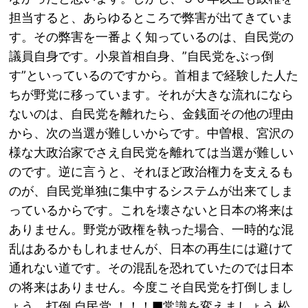
担当すると、あらゆるところで弊害が出てきていま
す。その弊害を一番よく知っているのは、自民党の
議員自身です。小泉首相自身、”自民党をぶっ倒
す”といっているのですから。首相まで経験した人た
ちが野党に移っています。それが大きな流れになら
ないのは、自民党を離れたら、金銭面その他の理由
から、次の当選が難しいからです。中曽根、宮沢の
様な大政治家でさえ自民党を離れては当選が難しい
のです。逆に言うと、それほど政治権力を支えるも
のが、自民党単独に集中するシステムが出来てしま
っているからです。これを壊さないと日本の将来は
ありません。野党が政権を執った場合、一時的な混
乱はあるかもしれませんが、日本の再生には避けて
通れない道です。その混乱を恐れていたのでは日本
の将来はありません。今度こそ自民党を打倒しまし
ょう。打倒 自民党 ！！！■常識を変えましょう 松