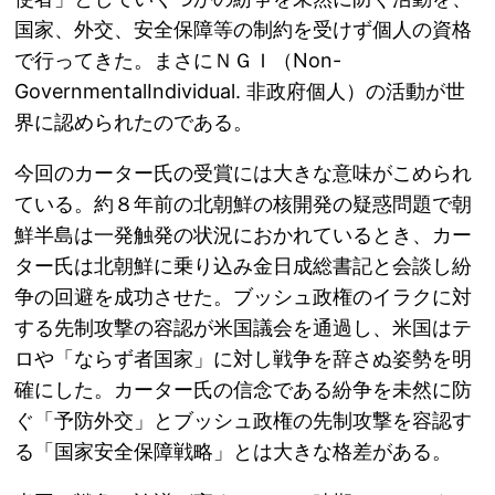
国家、外交、安全保障等の制約を受けず個人の資格
で行ってきた。まさにＮＧＩ（Non-
GovernmentalIndividual. 非政府個人）の活動が世
界に認められたのである。
今回のカーター氏の受賞には大きな意味がこめられ
ている。約８年前の北朝鮮の核開発の疑惑問題で朝
鮮半島は一発触発の状況におかれているとき、カー
ター氏は北朝鮮に乗り込み金日成総書記と会談し紛
争の回避を成功させた。ブッシュ政権のイラクに対
する先制攻撃の容認が米国議会を通過し、米国はテ
ロや「ならず者国家」に対し戦争を辞さぬ姿勢を明
確にした。カーター氏の信念である紛争を未然に防
ぐ「予防外交」とブッシュ政権の先制攻撃を容認す
る「国家安全保障戦略」とは大きな格差がある。