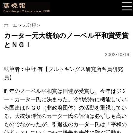
ホーム
>
未分類
>
カーター元大統領のノーベル平和賞受賞
とＮＧＩ
2002-10-16
執筆者：中野 有【ブルッキングス研究所客員研究
員】
昨年のノーベル平和賞は国連が受賞し、今年はジミ
ー・カーター氏に決まった。冷戦後特に機能してい
る国連はＮＧＯ（非政府団体）の活動を重視してい
る。大統領時代のカーター氏の評価は必ずしも高い
ものでなかったが、引退後のカーター氏は「平和の
使者」としていくつかの紛争を未然に防ぐ活動を、