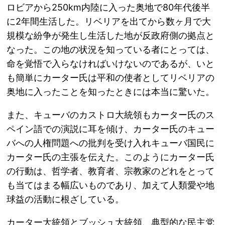
ロビアから250km内陸に入った奥地で80年代後半
に2年間生活した。リベリアを出てから数ヶ月で大
規模な紛争が発生し生活した地が反政府側の拠点と
なった。この地の状況を知っている者にとっては、
命を覚悟で入らなければいけないのであるが、いと
も簡単にカーター氏は平和の使者としてリベリアの
奥地に入ったことを知ったときには本当に驚いた。
また、キューバのカストロ大統領もカーター氏のス
ペイン語での演説に耳を傾け、カーター氏のキュー
バへの人権問題への批判を受け入れキューバ国民に
カーター氏の主張を伝えた。このようにカーター氏
の行動は、哲学者、教育者、宗教家のどれをとって
も当てはまる幅広いものであり、加えて人類愛や地
球益の活動に根ざしている。
カーター大統領とブッシュ大統領、典型的な民主党