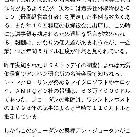
傾向があるようだが、実際には過去社外取締役がＣ
ＥＯ（最高経営責任者）を更迭した事例も数多くあ
る。また年１０回程度の取締役会に出席し、この時
には議事録も残されるため適切な発言が求められ
る。報酬は、かなりの個人差があるようだが、一企
業につき年間５万ドル程度が平均と見られている。
昨年実施されたＵＳＡトゥデイの調査によれば元労
働長官でアスペン研究所の名誉会長で知られるア
ン・マクローリンが務めるマイクロソフトやケロッ
グ、ＡＭＲなど９社の報酬は、６６万７０００ドル
であった。ジョーダンの報酬は、ワシントンポスト
の１９９８年の記事によると当時で１１０万ドルと
推定している。
しかもこのジョーダンの奥様アン・ジョーダンがこ