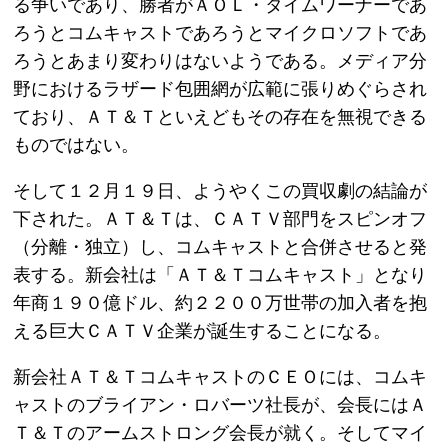
る争いであり、勝者がＡＯＬ・タイムワーナーであ
ろうとコムキャストであろうとマイクロソフトであ
ろうとあまり変わりはないようである。メディア分
野におけるラザード包囲網が広範に張りめぐらされ
ており、ＡＴ＆Ｔといえどもその存在を無視できる
ものではない。
そして１２月１９日、ようやくこの買収劇の結論が
下された。ＡＴ＆Ｔは、ＣＡＴＶ部門をスピンオフ
（分離・独立）し、コムキャストと合併させると発
表する。新会社は「ＡＴ＆Ｔコムキャスト」となり
年商１９０億ドル、約２２００万世帯の加入者を抱
える巨大ＣＡＴＶ企業が誕生することになる。
新会社ＡＴ＆ＴコムキャストのＣＥＯには、コムキ
ャストのブライアン・ロバーツ社長が、会長にはＡ
Ｔ＆Ｔのアームストロング会長が就く。そしてマイ